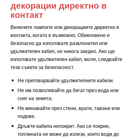
декорации директно в
контакт
Включете лампите или декорациите директно в
контакта, когато е възможно. Обикновено е
безопасно да използвате разклонител или
удължителен кабел, но никога заедно. Ако ще
използвате удължителен кабел, моля, следвайте
тези съвети за безопасност.
Не претоварвайте удължителните кабели.
Не им позволявайте да бягат през вода или
сняг на земята.
Не минавайте през стени, врати, тавани или
подове.
Дръжте кабела непокрит. Ако се покрие,
топлината не може да излезе, което води до