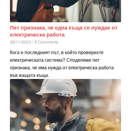
Пет признака, че една къща се нуждае от
електрическа работа
29/11/2023
/
8 Comments
Кога е последният път, в който проверихте
електрическата система? Споделяме пет
признака, че има нужда от електрическа работа
във ващата къща.